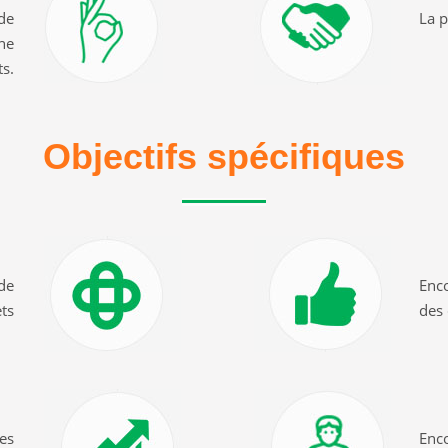
 de
La p
ne
ts.
Objectifs spécifiques
 de
Enco
ts
des
tes
Enco