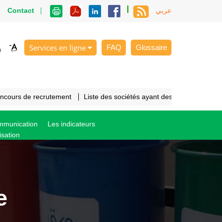
|
|
Contact
عربي
Services en ligne
FAQ
Glossaire
oncours de recrutement
Liste des sociétés ayant des cahiers des c
ommunication
Les indicateurs
isation
e