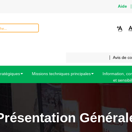
Aide
Avis de c
tratégiques
Missions techniques principales
Information, c
et sensibil
Présentation Général