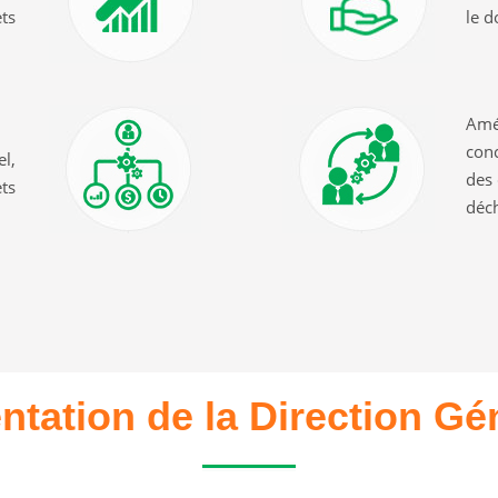
ets
le d
Amél
conc
el,
des 
ets
déc
ntation de la Direction Gé