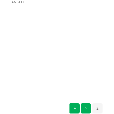
ANGED
«
‹
2